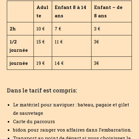
Adul
Enfant 8 à 14
Enfant – de
te
ans
8 ans
2h
10 €
7 €
3 €
1/2
15 €
11 €
3€
journée
journée
19 €
14 €
3€
Dans le tarif est compris:
Le matériel pour naviguer : bateau, pagaie et gilet
de sauvetage
Carte du parcours
bidon pour ranger vos affaires dans l’embarcation.
Transport au point de départ si vous choisissez la